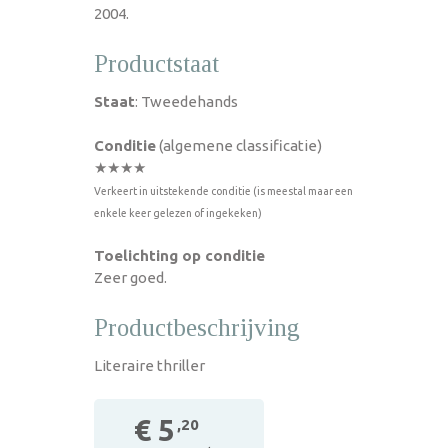
2004.
Productstaat
Staat
: Tweedehands
Conditie
(algemene classificatie)
★★★★
Verkeert in uitstekende conditie (is meestal maar een
enkele keer gelezen of ingekeken)
Toelichting op conditie
Zeer goed.
Productbeschrijving
Literaire thriller
€ 5
,20