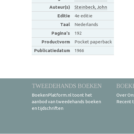
Auteur(s)
Steinbeck, John
Editie
4e editie
Taal
Nederlands
Pagina's
192
Productvorm
Pocket paperback
Publicatiedatum
1966
TWEEDEHANDS BOEKEN
BOEK
BoekenPlatform.nl toont het
Over On
aanbod van tweedehands boeken
Recent 
en tijdschriften