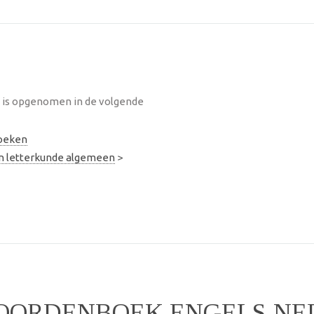
is opgenomen in de volgende
oeken
en letterkunde algemeen
>
OORDENBOEK ENGELS-NE