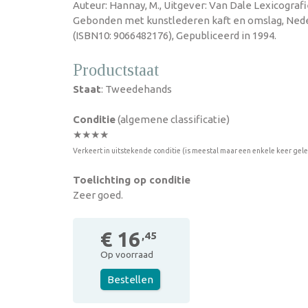
Auteur: Hannay, M., Uitgever: Van Dale Lexicografie
Gebonden met kunstlederen kaft en omslag, Nede
(ISBN10: 9066482176), Gepubliceerd in 1994.
Productstaat
Staat
: Tweedehands
Conditie
(algemene classificatie)
★★★★
Verkeert in uitstekende conditie (is meestal maar een enkele keer gel
Toelichting op conditie
Zeer goed.
€ 16
,45
Op voorraad
Bestellen