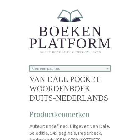
Overslaan en naar de inhoud gaan
VAN DALE POCKET-
WOORDENBOEK
DUITS-NEDERLANDS
Productkenmerken
Auteur: undefined, Uitgever: van Dale,
5e editie, 549 pagina's, Paperback,
Nederlands, ISBN: 9789460770579,