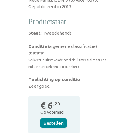
Gepubliceerd in 2013.
Productstaat
Staat
: Tweedehands
Conditie
(algemene classificatie)
★★★★
Verkeert in uitstekende conditie (is meestal maar een
enkele keer gelezen of ingekeken)
Toelichting op conditie
Zeer goed.
€ 6
,20
Op voorraad
Bestellen