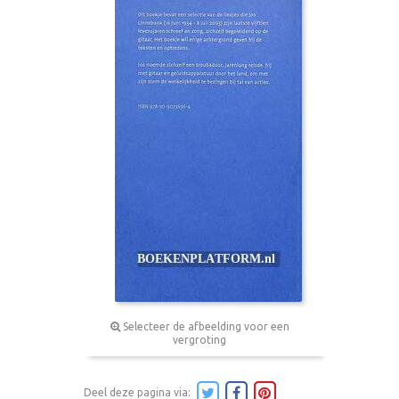
Selecteer de afbeelding voor een
vergroting
Deel deze pagina via: