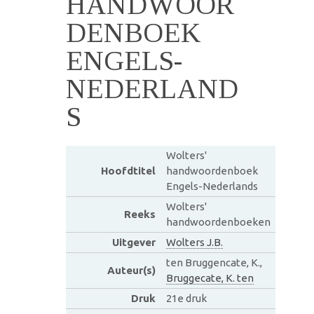
HANDWOOR
DENBOEK
ENGELS-
NEDERLAND
S
Wolters'
Hoofdtitel
handwoordenboek
Engels-Nederlands
Wolters'
Reeks
handwoordenboeken
Uitgever
Wolters J.B.
ten Bruggencate, K.,
Auteur(s)
Bruggecate, K. ten
Druk
21e druk