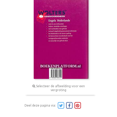
Selecteer de afbeelding voor een
vergroting
Deel deze pagina via: