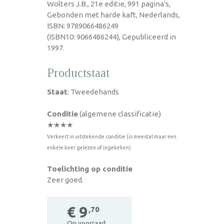
Wolters J.B., 21e editie, 991 pagina's,
Gebonden met harde kaft, Nederlands,
ISBN: 9789066486249
(ISBN10: 9066486244), Gepubliceerd in
1997.
Productstaat
Staat
: Tweedehands
Conditie
(algemene classificatie)
★★★★
Verkeert in uitstekende conditie (is meestal maar een
enkele keer gelezen of ingekeken)
Toelichting op conditie
Zeer goed.
€ 9
,70
Op voorraad