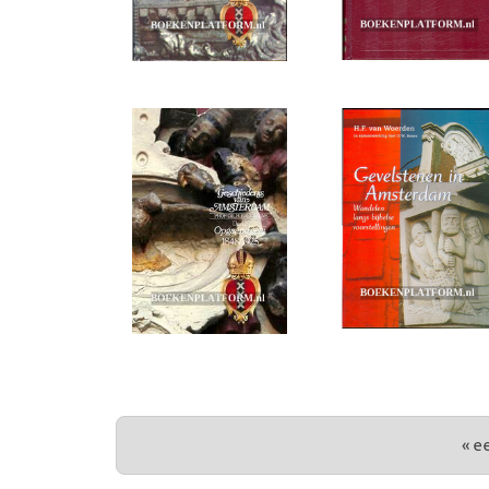
PAGINA'S
« e