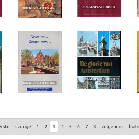
erste
‹ vorige
1
2
3
4
5
6
7
8
volgende ›
laats