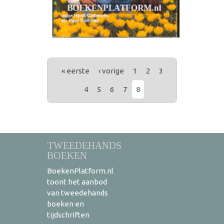
PAGINA'S
« eerste
‹ vorige
1
2
3
4
5
6
7
8
TWEEDEHANDS
BOEKEN
BoekenPlatform.nl
toont het aanbod
van tweedehands
boeken en
tijdschriften