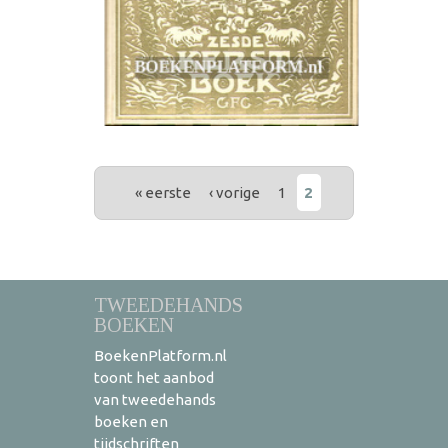
PAGINA'S
« eerste
‹ vorige
1
2
TWEEDEHANDS
BOEKEN
BoekenPlatform.nl
toont het aanbod
van tweedehands
boeken en
tijdschriften