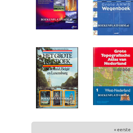
PAGINA'S
« eerste