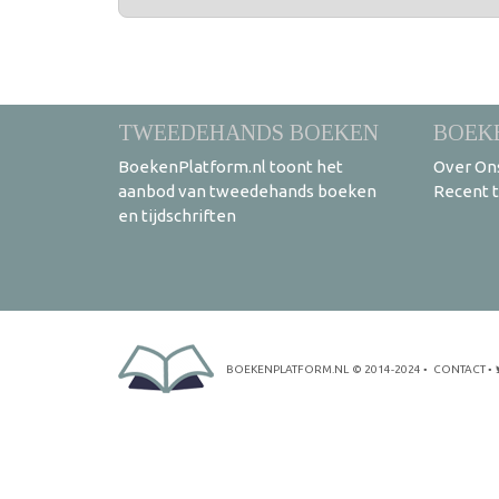
TWEEDEHANDS BOEKEN
BOEK
BoekenPlatform.nl toont het
Over On
aanbod van tweedehands boeken
Recent 
en tijdschriften
BOEKENPLATFORM.NL
© 2014-2024
•
CONTACT
•