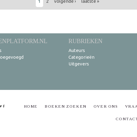
1
2
volgende ›
laatste »
ENPLATFORM.NL
RUBRIEKEN
s
Auteurs
toegevoegd
Categorieën
Uitgevers
HOME
BOEKEN ZOEKEN
OVER ONS
VRA
CONTAC