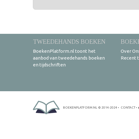
TWEEDEHANDS BOEKEN
BOEK
BoekenPlatform.nl toont het
Over On
aanbod van tweedehands boeken
Recent 
en tijdschriften
BOEKENPLATFORM.NL
© 2014-2024
•
CONTACT
•