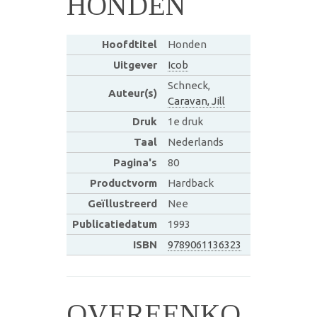
HONDEN
Hoofdtitel
Honden
Uitgever
Icob
Schneck,
Auteur(s)
Caravan, Jill
Druk
1e druk
Taal
Nederlands
Pagina's
80
Productvorm
Hardback
Geïllustreerd
Nee
Publicatiedatum
1993
ISBN
9789061136323
OVEREENKO