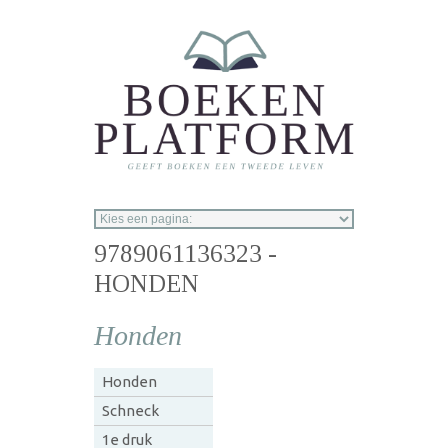
Overslaan en naar de inhoud gaan
9789061136323 -
HONDEN
Honden
Honden
Schneck
1e druk