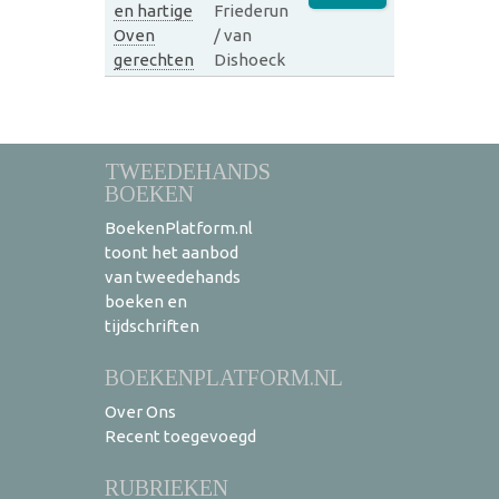
en hartige
Friederun
Oven
/ van
gerechten
Dishoeck
TWEEDEHANDS
BOEKEN
BoekenPlatform.nl
toont het aanbod
van tweedehands
boeken en
tijdschriften
BOEKENPLATFORM.NL
Over Ons
Recent toegevoegd
RUBRIEKEN