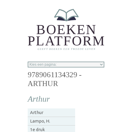
Overslaan en naar de inhoud gaan
9789061134329 -
ARTHUR
Arthur
Arthur
Lampo, H.
1e druk