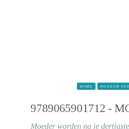
Overslaan en naar de inhoud gaan
HOME
BOEKEN ZO
9789065901712 -
Moeder worden na je dertigst