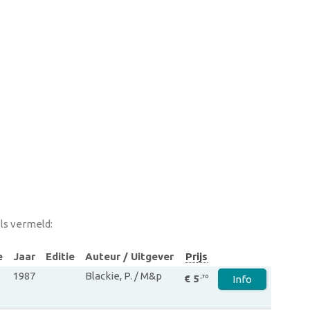
ls vermeld:
e
Jaar
Editie
Auteur / Uitgever
Prijs
1987
Blackie, P. / M&p
€ 5
,70
Info