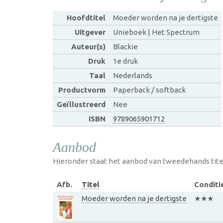
Hoofdtitel
Moeder worden na je dertigste
Uitgever
Unieboek | Het Spectrum
Auteur(s)
Blackie
Druk
1e druk
Taal
Nederlands
Productvorm
Paperback / softback
Geïllustreerd
Nee
ISBN
9789065901712
Aanbod
Hieronder staat het aanbod van tweedehands tite
Afb.
Titel
Conditi
Moeder worden na je dertigste
★★★