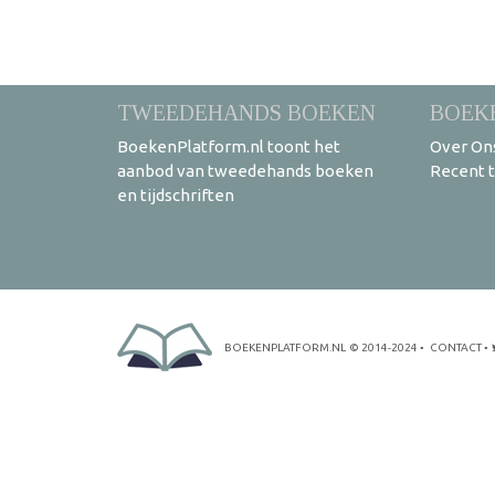
TWEEDEHANDS BOEKEN
BOEK
BoekenPlatform.nl toont het
Over On
aanbod van tweedehands boeken
Recent 
en tijdschriften
BOEKENPLATFORM.NL
© 2014-2024
•
CONTACT
•