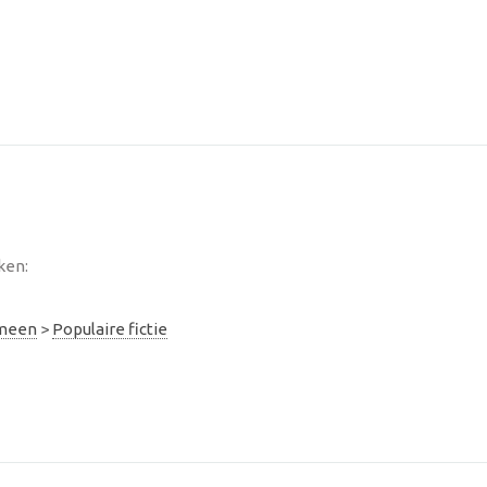
ken:
emeen
>
Populaire fictie