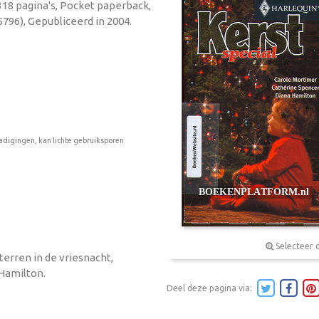
 318 pagina's, Pocket paperback,
796), Gepubliceerd in 2004.
adigingen, kan lichte gebruiksporen
Selecteer 
terren in de vriesnacht,
 Hamilton.
Deel deze pagina via: