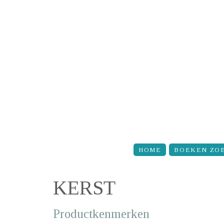
Overslaan en naar de inhoud gaan
HOME
BOEKEN ZO
KERST
Productkenmerken