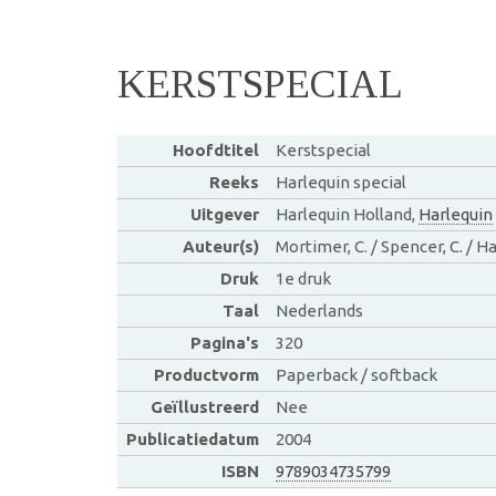
KERSTSPECIAL
Hoofdtitel
Kerstspecial
Reeks
Harlequin special
Uitgever
Harlequin Holland,
Harlequin
Auteur(s)
Mortimer, C. / Spencer, C. / H
Druk
1e druk
Taal
Nederlands
Pagina's
320
Productvorm
Paperback / softback
Geïllustreerd
Nee
Publicatiedatum
2004
ISBN
9789034735799