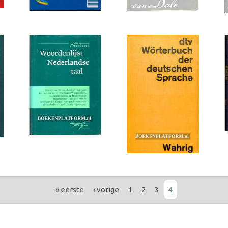
« eerste
‹ vorige
1
2
3
4