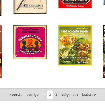
« eerste
‹ vorige
1
2
3
volgende ›
laatste »